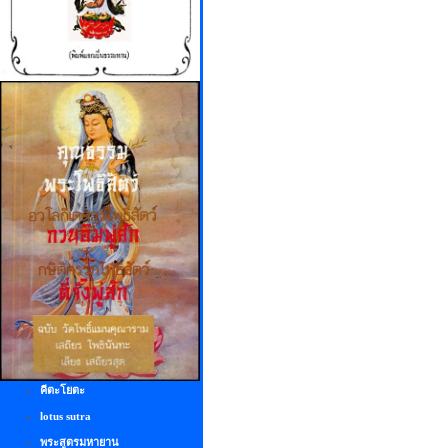
คีตะโยตะ
lotus sutra
พระสูตรมหายาน