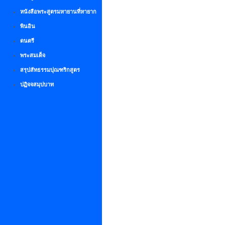
หนังสือพระสูตรมหายานที่หายาก
พินอิน
ดนตรี
พระสมเด็จ
สรุปสัทธรรมปุณฑริกสูตร
ปฏิจจสมุปบาท