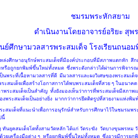
ชมรมพระหักสยาม
ดำเนินงานโดยอาจารย์อริยะ สุพ
ูนย์ศึกษามวลสารพระสมเด็จ โรงเรียนถนอมพ
แหล่งศึกษาอนุรักษ์พระสมเด็จที่มีองค์ประกอบที่มีสภาพแตกหัก สึก
หรือถูกยกพิมพ์ขึ้นใหม่ทั้งหมด ซึ่งพระดังกล่าวได้ผ่านการพิจาร
เป็นพระที่เนื้อหามวลสารที่ดี มีมวลสารและผงวิเศษของพระสมเด็
ระสมเด็จเพื่อสร้างโอกาสการได้พบพระสมเด็จที่สวย ๆ ในอนาคต ซึ
พระสมเด็จเป็นสำคัญ ทั้งยังมองเห็นว่าการที่พระสมเด็จมีสภาพแต
งพระสมเด็จเป็นอย่างยิ่ง มากกว่าการยึดติดรูปที่สวยงามแห่งพิม
ะสมเด็จที่แนะนำเพื่อการอนุรักษ์สำหรับการศึกษาไว้ในชมรมพระ
นี้
ๆ ทันยุคสมเด็จโตทั้งสามวัดหลัก ได้แก่ วัดระฆัง วัดบางขุนพรหม 
ยเครื่องมือต่าง ๆ หรือยกพิมพ์ขึ้นใหม่ทั้งหมด ซึ่งอาจมีการยกพิม