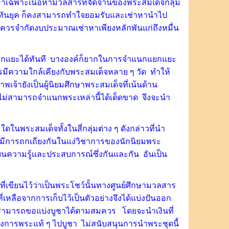
าเฉพาะเนื้อหามวลสารที่จัดจ้านของพระสมเด็จกลุ่ม
ี่ทันยุค ก็คงสามารถทำใจยอมรับและเช่าหานำไป
ี้ควรจำกัดงบประมาณเช่าหาเพียงหลักพันแก่ถึงหมื่น
แยกแยะได้ทันที บางองค์ก็ยากในการจำแนกแยกแยะ
ารมีความใกล้เคียงกับพระสมเด็จหลาย ๆ วัด ทำให้
าพเจ้ายังเป็นผู้นิยมศึกษาพระสมเด็จที่เน้นด้าน
้ไม่สามารถจำแนกพระเหล่านี้ได้เด็ดขาด จึงจะนำ
ในพระสมเด็จทั้งในสี่กลุ่มต่าง ๆ ดังกล่าวที่นำ
้ให้มีการถกเถียงกันในแง่วิชาการของนักนิยมพระ
่ยนความรู้และประสบการณ์ซึ่งกันและกัน อันเป็น
่เขียนไว้ว่าเป็นพระโชว์นั้นทางศูนย์ศึกษามวลสาร
่เหลือจากการเก็บไว้เป็นตัวอย่างจึงได้แบ่งปันออก
จ สามารถขอแบ่งบูชาได้ตามสมควร โดยจะนำเงินที่
องการพระแท้ ๆ ไปบูชา ไม่สนับสนุนการนำพระชุดนี้