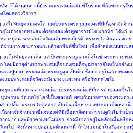
ัง ก็ได้ นอกจากนี้ยังรวมพระสมเด็จพิมพ์โบราณ ที่ล้อพระกรุโบราณต่
ร้างโดยหลวงวิจารฯ
 แต่ไม่ทันยุคสมเด็จโต แต่เป็นพระตระกูลสมเด็จที่มีเนื้อหาจัดจ้า
ายุไม่ต่างจากพระสมเด็จของสมเด็จพูฒาจารย์โต มากนัก ได้แก่ พ
จหลวงปู่อ้น พระสมเด็จวัดเฉลิมพระเกียรติ พระกรุวัดเงินคลองเตย
ได้ผ่านการเซาะกรอแกะแล้วยกพิมพ์ขึ้นใหม่ เพื่อจำลองแบบพระส
ๆ แต่ไม่ทันยุคสมเด็จ แต่เป็นพระตระกูลสมเด็จในช่วงระหว่าง พ.ศ. 
มาก โดยมีอายุต่างจากพระสมเด็จของสมเด็จพูฒาจารย์โตเป็นอย่างม
ลวงปู่นาค พระสมเด็จพระครูมูล เป็นต้น ซึ่งอาจอยู่ในสภาพแตก
จำลองแบบพระสมเด็จวัดระฆัง บางขุนพรหม หรือวัดเกศไขโย
มยุคต้นที่แก่มวลสารสมเด็จ เป็นพระสมเด็จที่มีการทำปลอมขึ้น
างขุนพรหม วัดเกศไชโย ที่เป็นของแท้ ผสมกับมวลสารของพระตระก
ดสามปลื้ม พระกรุวัดคู้สลอด เป็นต้น เนื้อหาของพระสมเด็จเหล่านี
เนื้อหาจัดจ้านมากขึ้นจนองค์ที่มีเนื้อหาจัดมาก ๆ จนดูกันไปว่าเป
ายากมาก และมีราคาแพงไม่น้อย อาจมีราคาอยู่ในหลักหมื่นหรือห
ถมไป ดังนั้นพระปลอมยุคต้นเหล่านี้ ถ้าไม่แม่นยำในเรื่องความรู้ด