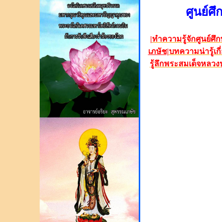
ศูนย์
|
ทำความรู้จักศูนย์
เภษัช|
บทความน่ารู้เก
รู้ลึกพระสมเด็จหลวงป