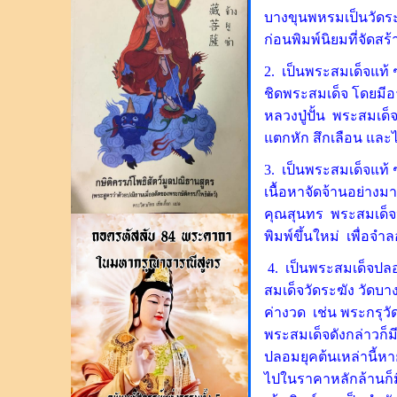
บางขุนพหรมเป็นวัดระฆ
ก่อนพิมพ์นิยมที่จัดส
2. เป็นพระสมเด็จแท้ ๆ
ชิดพระสมเด็จ โดยมีอ
หลวงปู่ปั้น พระสมเด็
แตกหัก สึกเลือน และ
3. เป็นพระสมเด็จแท้ 
เนื้อหาจัดจ้านอย่าง
คุณสุนทร พระสมเด็จห
พิมพ์ขึ้นใหม่ เพื่อ
4. เป็นพระสมเด็จปลอ
สมเด็จวัดระฆัง วัดบ
ค่างวด เช่น พระกรุวั
พระสมเด็จดังกล่าวก็มี
ปลอมยุคต้นเหล่านี้ห
ไปในราคาหลักล้านก็มี