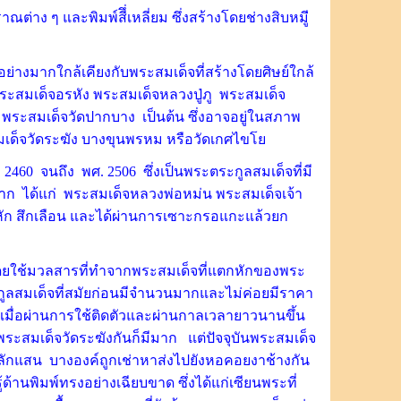
าง ๆ และพิมพ์สีึ่เหลี่ยม ซึ่งสร้างโดยช่างสิบหมู่ี
นอย่างมากใกล้เคียงกับพระสมเด็จที่สร้างโดยศิษย์ใกล้
ระสมเด็จอรหัง พระสมเด็จหลวงปู่ภู พระสมเด็จ
 พระสมเด็จวัดปากบาง เป็นต้น ซึ่งอาจอยู่ในสภาพ
มเด็จวัดระฆัง บางขุนพรหม หรือวัดเกศไขโย
2460 จนถึง พศ. 2506 ซึ่งเป็นพระตระกูลสมเด็จที่มี
าก ได้แก่ พระสมเด็จหลวงพ่อหม่น พระสมเด็จเจ้า
หัก สึกเลือน และได้ผ่านการเซาะกรอแกะแล้วยก
โดยใช้มวลสารที่ทำจากพระสมเด็จที่แตกหักของพระ
ูลสมเด็จที่สมัยก่อนมีจำนวนมากและไม่ค่อยมีราคา
้ เมื่อผ่านการใช้ติดตัวและผ่านกาลเวลายาวนานขึ้น
็นพระสมเด็จวัดระฆังกันก็มีมาก แต่ปัจจุบันพระสมเด็จ
ลักแสน บางองค์ถูกเช่าหาส่งไปยังหอคอยงาช้างกัน
้านพิมพ์ทรงอย่างเฉียบขาด ซึ่งได้แก่เซียนพระที่