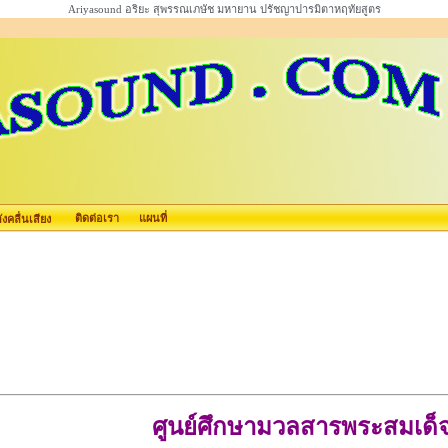
Ariyasound อริยะ สุพรรณเภษัช มหายาน ปรัชญาปารมิตาหฤทัยสูตร
ติดต่อเรา
แผนที่
คลื่นเสียง
ศูนย์ศึกษามวลสารพระสมเด็จ