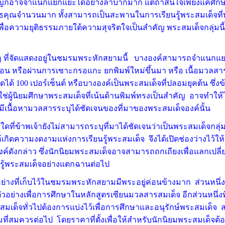
ัญก็อาจจำแนกแยกแยะได้อย่างลำบากมาก แต่ถ้าสนใจเพียงแค่ศึกษ
ุทธคุณจำนวนมาก ทั้งสามารถเป็นสะพานในการเรียนรู้พระสมเด็จท
เพื่อความยุติธรรมภายใต้ความสุจริตใจเป็นสำคัญ พระสมเด็จกลุ่มน
ๆ ที่จัดแสดงอยู่ในชมรมพระหักสยามนี้ บางองค์สามารถจำแนก
ลือน หรือผ่านการเซาะกรอแกะ ยกพิมพ์ใหม่ขึ้นมา หรือ เนื้อมวลส
ได้ 100 เปอร์เซ็นต์ หรือบางองค์เป็นพระสมเด็จที่ปลอมยุคต้น ซึ่งข้
ช่ผู้นิยมศึกษาพระสมเด็จที่เน้นด้านพิมพ์ทรงเป็นสำคัญ อาจทำให
มีเนื้อหามวลสารระบุได้ชัดเจนของที่มาของพระสมเด็จองค์นั้น
่ข้าพเจ้ายังไม่สามารถระบุที่มาได้ชัดเจนว่าเป็นพระสมเด็จกลุ่มใด
อให้เกิดความงดงามแห่งการเรียนรู้พระสมเด็จ จึงได้เปิดช่องว่างไว
ค์ดังกล่าว ซึ่งนักนิยมพระสมเด็จอาจสามารถถกเถียงเพื่อแลกเปลี
นรู้พระสมเด็จอย่างแตกฉานต่อไป
งที่เก็บไว้ในชมรมพระหักสยามมีพระอยู่ค่อนข้างมาก ส่วนหนึ่งที
ตัวอย่างเพื่อการศึกษาในหลักสูตรเซียนมวลสารสมเด็จ อีกส่วนหนึ่งที
มเด็จทั่วไปต้องการแบ่งไว้เพื่อการศึกษาและอนุรักษ์พระสมเด็
ี่สมควรต่อไป โดยราคาที่ตั้งเพื่อให้สำหรับนักนิยมพระสมเด็จต้