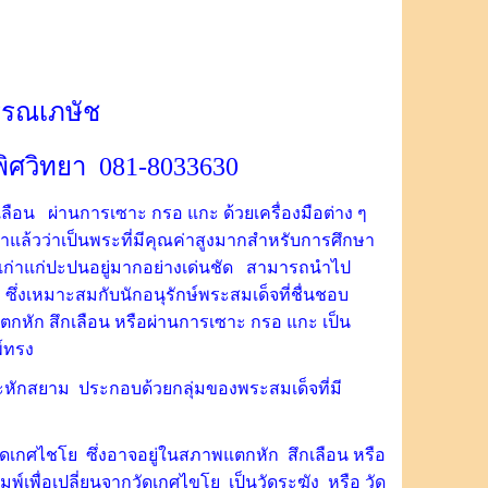
รรณเภษัช
ิศวิทยา 081-8033630
เลือน ผ่านการเซาะ กรอ แกะ ด้วยเครื่องมือต่าง ๆ
ณาแล้วว่าเป็นพระที่มีคุณค่าสูงมากสำหรับการศึกษา
จเก่าแก่ปะปนอยู่มากอย่างเด่นชัด สามารถนำไป
่งเหมาะสมกับนักอนุรักษ์พระสมเด็จที่ชื่นชอบ
กหัก สึกเลือน หรือผ่านการเซาะ กรอ แกะ เป็น
พ์ทรง
หักสยาม ประกอบด้วยกลุ่มของพระสมเด็จที่มี
วัดเกศไชโย ซึ่งอาจอยู่ในสภาพแตกหัก สึกเลือน หรือ
พ์เพื่อเปลี่ยนจากวัดเกศไขโย เป็นวัดระฆัง หรือ วัด