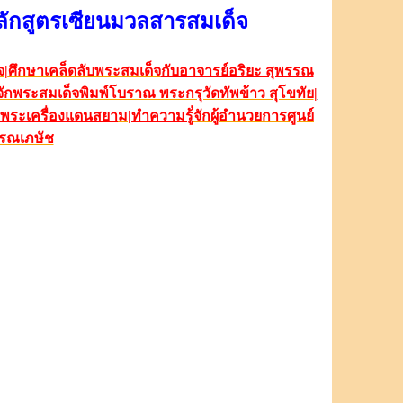
ักสูตรเซียนมวลสารสมเด็จ
จ
|
ศึกษาเคล็ดลับพระสมเด็จ
กับอาจารย์อริยะ สุพรรณ
้จักพระสมเด็จพิมพ์โบราณ พระกรุวัดทัพข้าว สุโขทัย
|
พระเครื่องแดนสยา
ม
|ทำความรู้่
จักผู้อำนวยการศูนย์
รรณเภษัช