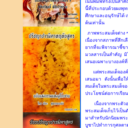
เน้นพิมพ์ทรงเป็นสำค
นี้ที่ประกอบด้วยผงพ
ศึกษาและอนุรักษ์ได้ 
ต้นเท่านั้น
ภาพพระสมเด็จต่าง 
เนื่องจากสภาพที่สึกเ
ยากที่จะพิจารณาชี้ขาด
มวลสารเป็นสำคัญ มิใ
เสนอเฉพาะบางองค์ที่
แต่พระสมเด็จองค์ใดที
เสนอมา
ดังนั้นเพื่
สมเด็จในพระสมเด็จอง
ประโยชน์ต่อการเรีย
เนื่องจากพระตัวอย่า
พระสมเด็จเก็บไว้เป็น
มาสำหรับนักนิยมพระส
บูชาไปทำการกุศลตามท