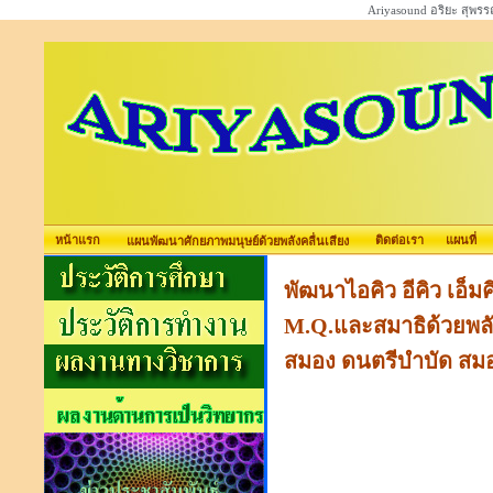
Ariyasound อริยะ สุพร
หน้าแรก
ติดต่อเรา
แผนที่
แผนพัฒนาศักยภาพมนุษย์ด้วยพลังคลื่นเสียง
พัฒนาไอคิว อีคิว เอ็ม
M.Q.และสมาธิด้วยพลั
สมอง ดนตรีบำบัด สม