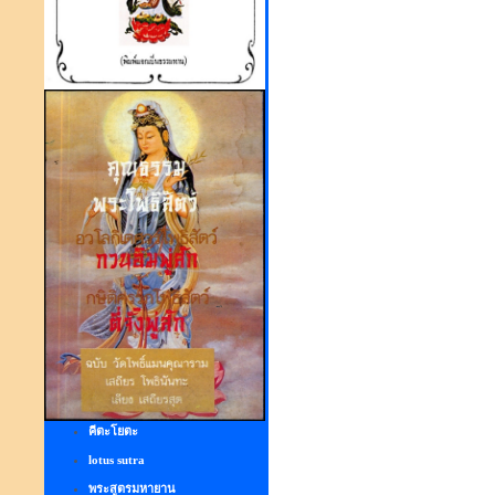
คีตะโยตะ
lotus sutra
พระสูตรมหายาน