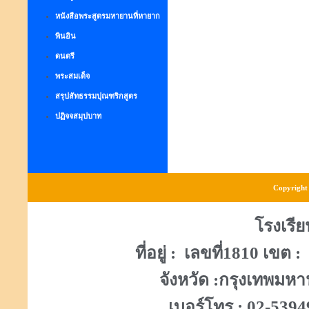
หนังสือพระสูตรมหายานที่หายาก
พินอิน
ดนตรี
พระสมเด็จ
สรุปสัทธรรมปุณฑริกสูตร
ปฏิจจสมุปบาท
Copyright 
โรงเรี
ที่อยู่ : เลขที่1810 เข
จังหวัด :กรุงเทพมห
เบอร์โทร : 02-539