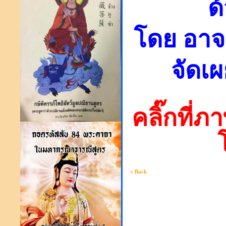
ด
โดย อาจ
จัดเ
คลิ๊กที่
« Back