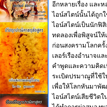
อีกหลายเรื่อง และห
ไอน์สไตน์นั้นได้ถู
ไอน์สไตน์เป็นนักฟิส
ทดลองเพื่อพิสูจน์ให
ก่อนสงครามโลกครั้ง
เลอร์เรืองอำนาจแล
คำพูดและความคิดเห
ระเบิดปรมาณูที่ใช้ใ
เพื่อให้โลกหันมาพ
ไอน์สไตน์เสียชีวิต