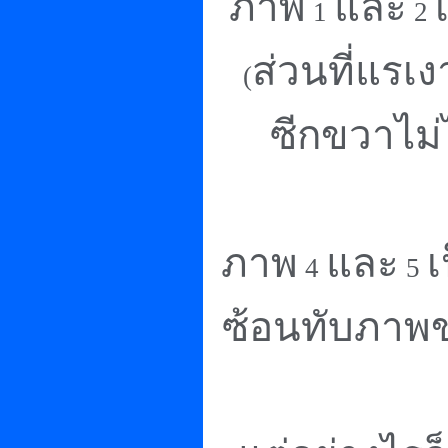
ภาพ
และ
1
2
ส่วนที่แรเง
(
ซีกขวาไม่
ภาพ
และ
เ
4
5
ซ้อนทับภาพข