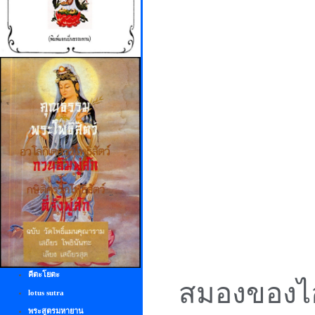
คีตะโยตะ
สมองของไอ
lotus sutra
พระสูตรมหายาน