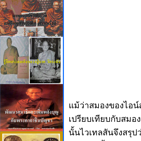
แม้ว่าสมองของไอน์ส
เปรียบเทียบกับสมอ
นั้นไวเทลสันจึงสรุป