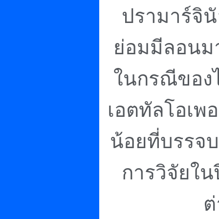
ปรามาร์จิน
ย่อมมีลอนม
ในกรณีของไอ
เอตทัลโอเพอ
น้อยที่บรรจ
การวิจัยในป
ต