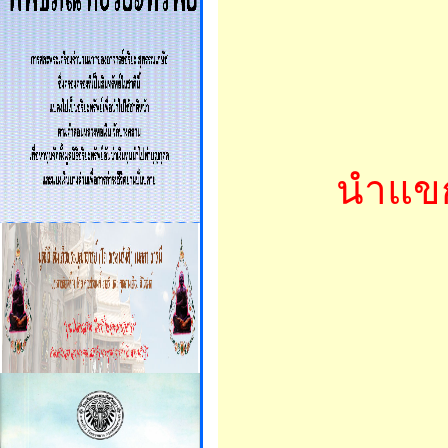
นำแขกผ