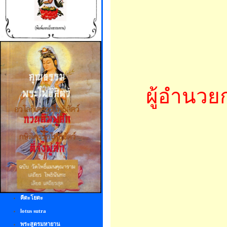
ผู้อำนว
คีตะโยตะ
lotus sutra
พระสูตรมหายาน