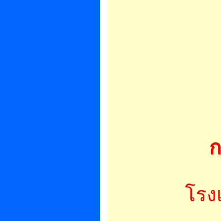
ก
โรง